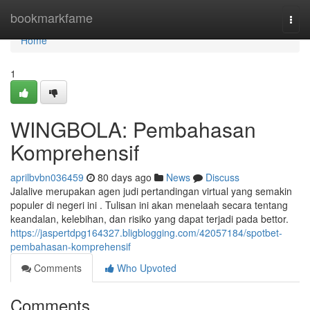
Home
bookmarkfame
Togg
navi
Home
1
WINGBOLA: Pembahasan
Komprehensif
aprilbvbn036459
80 days ago
News
Discuss
Jalalive merupakan agen judi pertandingan virtual yang semakin
populer di negeri ini . Tulisan ini akan menelaah secara tentang
keandalan, kelebihan, dan risiko yang dapat terjadi pada bettor.
https://jaspertdpg164327.bligblogging.com/42057184/spotbet-
pembahasan-komprehensif
Comments
Who Upvoted
Comments