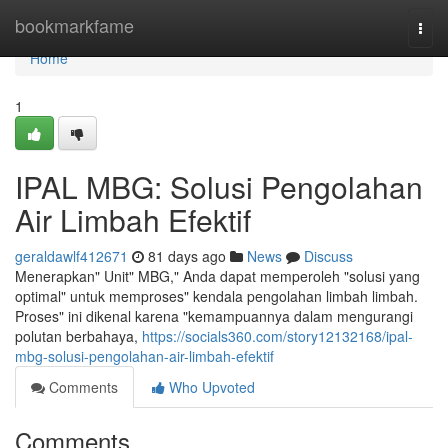
Home
bookmarkfame
Togg
navi
Home
1
IPAL MBG: Solusi Pengolahan
Air Limbah Efektif
geraldawlf412671
81 days ago
News
Discuss
Menerapkan" Unit" MBG," Anda dapat memperoleh "solusi yang
optimal" untuk memproses" kendala pengolahan limbah limbah.
Proses" ini dikenal karena "kemampuannya dalam mengurangi
polutan berbahaya,
https://socials360.com/story12132168/ipal-
mbg-solusi-pengolahan-air-limbah-efektif
Comments
Who Upvoted
Comments