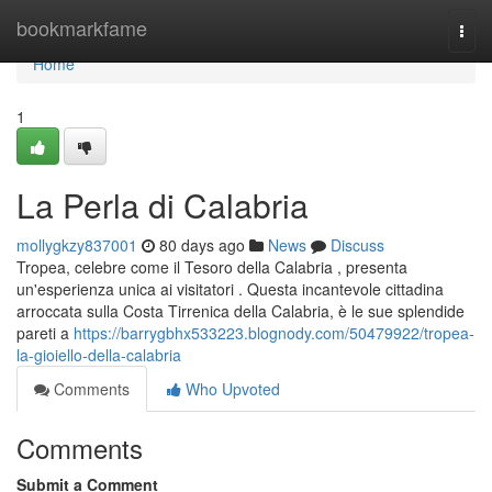
Home
bookmarkfame
Togg
navi
Home
1
La Perla di Calabria
mollygkzy837001
80 days ago
News
Discuss
Tropea, celebre come il Tesoro della Calabria , presenta
un'esperienza unica ai visitatori . Questa incantevole cittadina
arroccata sulla Costa Tirrenica della Calabria, è le sue splendide
pareti a
https://barrygbhx533223.blognody.com/50479922/tropea-
la-gioiello-della-calabria
Comments
Who Upvoted
Comments
Submit a Comment