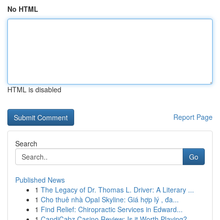
No HTML
HTML is disabled
Report Page
Search
Go
Published News
1
The Legacy of Dr. Thomas L. Driver: A Literary ...
1
Cho thuê nhà Opal Skyline: Giá hợp lý , đa...
1
Find Relief: Chiropractic Services in Edward...
1
CandiCabz Casino Review: Is it Worth Playing?