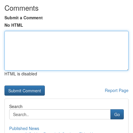
Comments
Submit a Comment
No HTML
HTML is disabled
Report Page
Search
Go
Published News