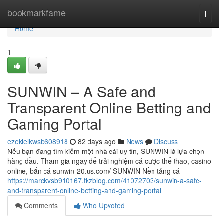
Home
bookmarkfame
Togg
navi
Home
1
SUNWIN – A Safe and
Transparent Online Betting and
Gaming Portal
ezekielkwsb608918
82 days ago
News
Discuss
Nếu bạn đang tìm kiếm một nhà cái uy tín, SUNWIN là lựa chọn
hàng đầu. Tham gia ngay để trải nghiệm cá cược thể thao, casino
online, bắn cá sunwin-20.us.com/ SUNWIN Nền tảng cá
https://marckvsb910167.tkzblog.com/41072703/sunwin-a-safe-
and-transparent-online-betting-and-gaming-portal
Comments
Who Upvoted