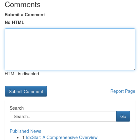
Comments
Submit a Comment
No HTML
HTML is disabled
Report Page
Search
Go
Published News
1
IdxStar: A Comprehensive Overview