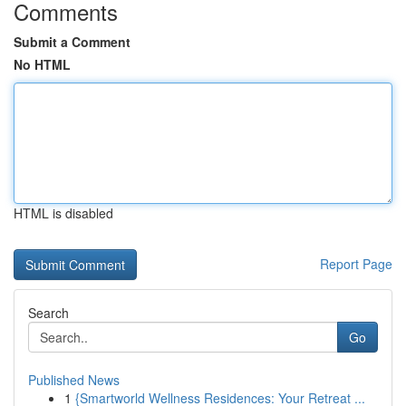
Comments
Submit a Comment
No HTML
HTML is disabled
Report Page
Search
Go
Published News
1
{Smartworld Wellness Residences: Your Retreat ...