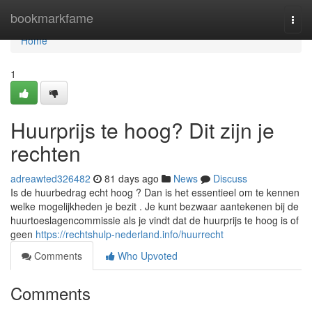
Home
bookmarkfame
Togg
navi
Home
1
Huurprijs te hoog? Dit zijn je
rechten
adreawted326482
81 days ago
News
Discuss
Is de huurbedrag echt hoog ? Dan is het essentieel om te kennen
welke mogelijkheden je bezit . Je kunt bezwaar aantekenen bij de
huurtoeslagencommissie als je vindt dat de huurprijs te hoog is of
geen
https://rechtshulp-nederland.info/huurrecht
Comments
Who Upvoted
Comments