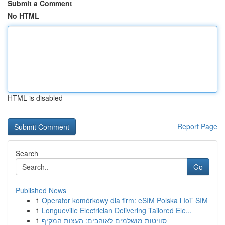
Submit a Comment
No HTML
HTML is disabled
Report Page
Search
Go
Published News
1
Operator komórkowy dla firm: eSIM Polska i IoT SIM
1
Longueville Electrician Delivering Tailored Ele...
1
סוויטות מושלמים לאוהבים: העצות המקיף