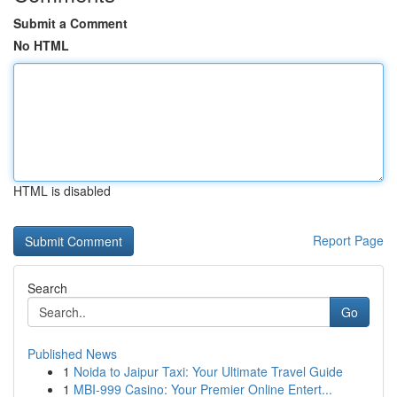
Submit a Comment
No HTML
HTML is disabled
Report Page
Search
Go
Published News
1
Noida to Jaipur Taxi: Your Ultimate Travel Guide
1
MBI-999 Casino: Your Premier Online Entert...