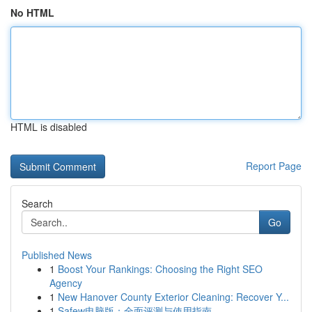
No HTML
HTML is disabled
Report Page
Search
Go
Published News
1
Boost Your Rankings: Choosing the Right SEO
Agency
1
New Hanover County Exterior Cleaning: Recover Y...
1
Safew电脑版：全面评测与使用指南