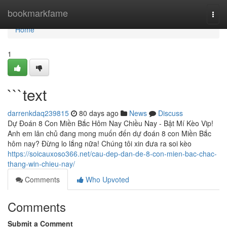
Home
bookmarkfame
Togg
navi
Home
1
```text
darrenkdaq239815
80 days ago
News
Discuss
Dự Đoán 8 Con Miền Bắc Hôm Nay Chiều Nay - Bật Mí Kèo Vip!
Anh em lân chủ đang mong muốn đến dự đoán 8 con Miền Bắc
hôm nay? Đừng lo lắng nữa! Chúng tôi xin đưa ra soi kèo
https://soicauxoso366.net/cau-dep-dan-de-8-con-mien-bac-chac-
thang-win-chieu-nay/
Comments
Who Upvoted
Comments
Submit a Comment