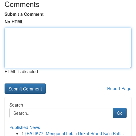
Comments
Submit a Comment
No HTML
HTML is disabled
Report Page
Search
Go
Published News
1
{BATIK77: Mengenal Lebih Dekat Brand Kain Bati...