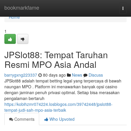
Home
bookmarkfame
Togg
navi
Home
1
JPSlot88: Tempat Taruhan
Resmi MPO Asia Andal
barrygxng223337
80 days ago
News
Discuss
JPSlot88 adalah tempat betting legal yang terpercaya di bawah
naungan MPO . Platform ini menawarkan banyak opsi casino
dengan jaminan penuh privasi optimal. Setiap bisa merasakan
pengalaman bertaruh
https://kobihzmr074224.losblogos.com/39742448/jpslot88-
tempat-judi-sah-mpo-asia-terbaik
Comments
Who Upvoted