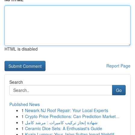
HTML is disabled
Report Page
Search
Go
Published News
1
Newark NJ Roof Repair: Your Local Experts
1
Crypto Price Predictions: Can Prediction Market...
1
شهادة إنجاز تركيب كاميرات : مرشد كامل
1
Ceramic Dice Sets: A Enthusiast's Guide
1
Kuala Lumpur: Your Jalan Sultan Ismail Nightlif...