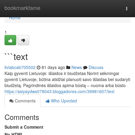
Home
bookmarkfame
Togg
navi
Home
1
```text
liviabcab705502
81 days ago
News
Discuss
Kaip gyventi Lietuvoje: išlaidos ir biudžetas Norint sėkmingai
gyventi Lietuvoje, būtina atidžiai planuoti savo išlaidas bei sudaryti
biudžetą. Pagrindinės išlaidos apima būstą – nuoma arba būsto
https://asiyaydws078043.bloggadores.com/39981607/text
Comments
Who Upvoted
Comments
Submit a Comment
No HTML