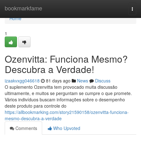
Home
bookmarkfame
Togg
navi
Home
1
Ozenvitta: Funciona Mesmo?
Descubra a Verdade!
izaakvxgg046618
81 days ago
News
Discuss
O suplemento Ozenvitta tem provocado muita discussão
ultimamente, e muitos se perguntam se cumpre o que promete.
Vários indivíduos buscam informações sobre o desempenho
deste produto para controle do
https://allbookmarking.com/story21590158/ozenvitta-funciona-
mesmo-descubra-a-verdade
Comments
Who Upvoted