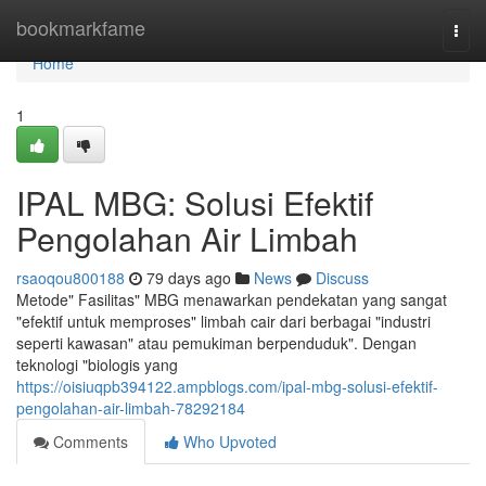
Home
bookmarkfame
Togg
navi
Home
1
IPAL MBG: Solusi Efektif
Pengolahan Air Limbah
rsaoqou800188
79 days ago
News
Discuss
Metode" Fasilitas" MBG menawarkan pendekatan yang sangat
"efektif untuk memproses" limbah cair dari berbagai "industri
seperti kawasan" atau pemukiman berpenduduk". Dengan
teknologi "biologis yang
https://oisiuqpb394122.ampblogs.com/ipal-mbg-solusi-efektif-
pengolahan-air-limbah-78292184
Comments
Who Upvoted