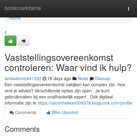
Home
bookmarkfame
Togg
navi
Home
1
Vaststellingsovereenkomst
controleren: Waar vind ik hulp?
larissabmej441392
78 days ago
News
Discuss
Een vaststellingsovereenkomst nakijken kan complex zijn. Hoe
vind je advies? Verschillende opties zijn open . Je kunt
gebruikmaken bij een onafhankelijk expert . Ook digitaal
informatie zijn te
https://caoimhekksn509378.blogunok.com/profile
Comments
Who Upvoted
Comments