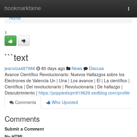
Home
bookmarkfame
Togg
navi
Home
1
```text
jeanxiza487986
80 days ago
News
Discuss
Avance Científico Revolucionario: Nuevos Hallazgos sobre los
Electrones de Valencia Un | Una | Los avance | El | La científico |
Científica | Del revolucionario | Revolucionaria | De hallazgo |
Descubrimiento |
https://poppiedxqm919629.eedblog.com/profile
Comments
Who Upvoted
Comments
Submit a Comment
No HTML