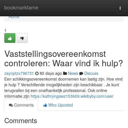
Home
bookmarkfame
Togg
navi
Home
1
Vaststellingsovereenkomst
controleren: Waar vind ik hulp?
zaynptzx796731
80 days ago
News
Discuss
Een schikkingsovereenkomst doornemen kan lastig zijn. Hoe vind
je hulp ? Verschillende mogelijkheden zijn beschikbaar . Je kunt
terugvallen bij een onafhankelijk professional. Ook online
informatie zijn
https://kathryngawz153609.wikibyby.com/user
Comments
Who Upvoted
Comments