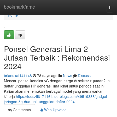
Home
bookmarkfame
Togg
navi
Home
1
Ponsel Generasi Lima 2
Jutaan Terbaik : Rekomendasi
2024
brianuxaf141148
78 days ago
News
Discuss
Mencari ponsel koneksi 5G dengan harga di sekitar 2 jutaan? Ini
daftar unggulan HP generasi lima lokal untuk periode saat ini.
Kalian akan menemukan berbagai model yang menawarkan
kinerja
https://tedszti617116.blue-blogs.com/49519338/gadget-
jaringan-5g-dua-unit-unggulan-daftar-2024
Comments
Who Upvoted