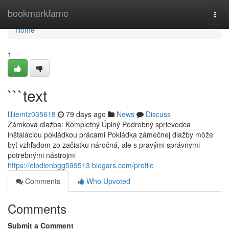
Home
bookmarkfame
Togg
navi
Home
1
```text
lilliemtz035618
79 days ago
News
Discuss
Zámková dlažba: Kompletný Úplný Podrobný sprievodca
inštaláciou pokládkou prácami Pokládka zámečnej dlažby môže
byť vzhľadom zo začiatku náročná, ale s pravými správnymi
potrebnými nástrojmi
https://elodienbgg599513.blogars.com/profile
Comments
Who Upvoted
Comments
Submit a Comment