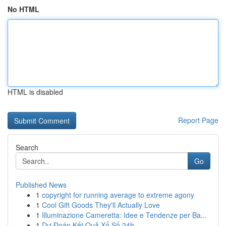
No HTML
HTML is disabled
Report Page
Search
Go
Published News
1
copyright for running average to extreme agony
1
Cool Gift Goods They'll Actually Love
1
Illuminazione Cameretta: Idee e Tendenze per Ba...
1
Dự Đoán Kết Quả Xổ Số 24h