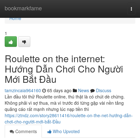
Home
bookmarkfame
Togg
navi
Home
1
Roulette on the internet:
Hướng Dẫn Chơi Cho Người
Mới Bắt Đầu
tamzincaia964160
65 days ago
News
Discuss
Lần đầu tôi thử Roulette online, thú thật là có chút dè chừng.
Không phải vì sợ thua, mà vì trước đó từng gặp vài nền tảng
quảng cáo rất mạnh nhưng lúc nạp tiền thì
https://ztndz.com/story28611416/roulette-on-the-net-hướng-dẫn-
chơi-cho-người-mới-bắt-Đầu
Comments
Who Upvoted