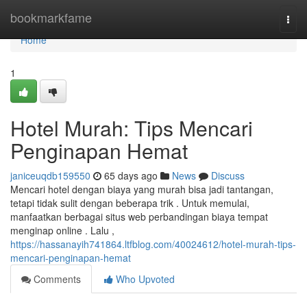
Home
bookmarkfame
Togg
navi
Home
1
Hotel Murah: Tips Mencari
Penginapan Hemat
janiceuqdb159550
65 days ago
News
Discuss
Mencari hotel dengan biaya yang murah bisa jadi tantangan,
tetapi tidak sulit dengan beberapa trik . Untuk memulai,
manfaatkan berbagai situs web perbandingan biaya tempat
menginap online . Lalu ,
https://hassanayih741864.ltfblog.com/40024612/hotel-murah-tips-
mencari-penginapan-hemat
Comments
Who Upvoted