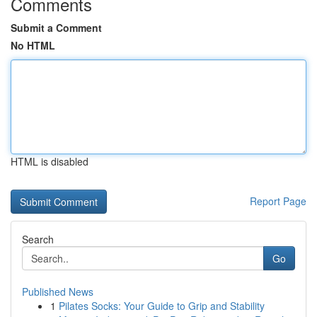
Comments
Submit a Comment
No HTML
HTML is disabled
Report Page
Search
Go
Published News
1
Pilates Socks: Your Guide to Grip and Stability