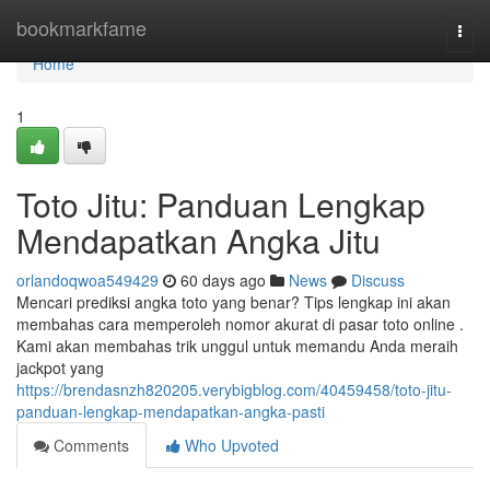
Home
bookmarkfame
Togg
navi
Home
1
Toto Jitu: Panduan Lengkap
Mendapatkan Angka Jitu
orlandoqwoa549429
60 days ago
News
Discuss
Mencari prediksi angka toto yang benar? Tips lengkap ini akan
membahas cara memperoleh nomor akurat di pasar toto online .
Kami akan membahas trik unggul untuk memandu Anda meraih
jackpot yang
https://brendasnzh820205.verybigblog.com/40459458/toto-jitu-
panduan-lengkap-mendapatkan-angka-pasti
Comments
Who Upvoted