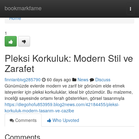
Home
bookmarkfame
Togg
navi
Home
1
Pleksi Korkuluk: Modern Stil ve
Zarafet
finnianbivg285790
60 days ago
News
Discuss
Günümüzde evlerde modern ve zarif bir görünüm elde etmek
isteyenler için pleksi korkuluklar, ideal bir çözümdür. Bu malzeme,
inceliği sayesinde ortamı ferah gösterirken, görsel tasarımıyla
https://diegohofu853959.blog2news.com/42184455/pleksi-
korkuluk-modern-tasarım-ve-cazibe
Comments
Who Upvoted
Comments