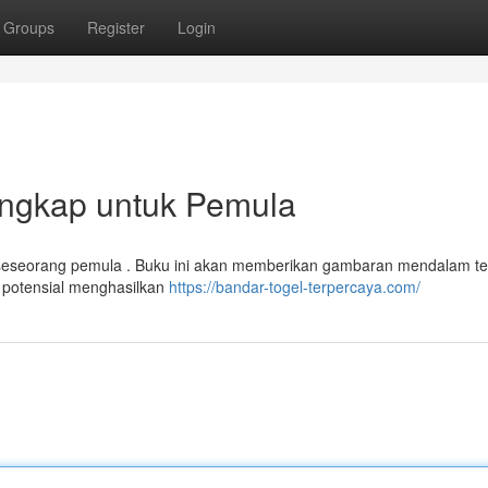
Groups
Register
Login
engkap untuk Pemula
i seseorang pemula . Buku ini akan memberikan gambaran mendalam t
 potensial menghasilkan
https://bandar-togel-terpercaya.com/