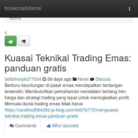
Home
bookmarkfame
Togg
navi
Home
1
Kuasai Teknikal Trading Emas:
panduan gratis
delilahexpk277534
59 days ago
News
Discuss
Berburu keuntungan di pasar emas mendapatkan tantangan
tersendiri. Membutuhkan pemahaman mendalam tentang tren
harga dan strategi trading yang tepat untuk meningkatkan profit.
Memulai dunia trading emas tidak harus
https://carathod584292.ja-blog.com/40076775/menguasai-
teknikal-trading-emas-panduan-gratis
Comments
Who Upvoted