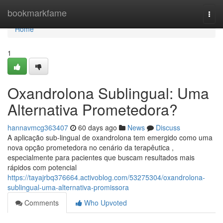
Home
bookmarkfame
Togg
navi
Home
1
Oxandrolona Sublingual: Uma
Alternativa Prometedora?
hannavmcg363407
60 days ago
News
Discuss
A aplicação sub-lingual de oxandrolona tem emergido como uma
nova opção prometedora no cenário da terapêutica ,
especialmente para pacientes que buscam resultados mais
rápidos com potencial
https://tayajrbq376664.activoblog.com/53275304/oxandrolona-
sublingual-uma-alternativa-promissora
Comments
Who Upvoted