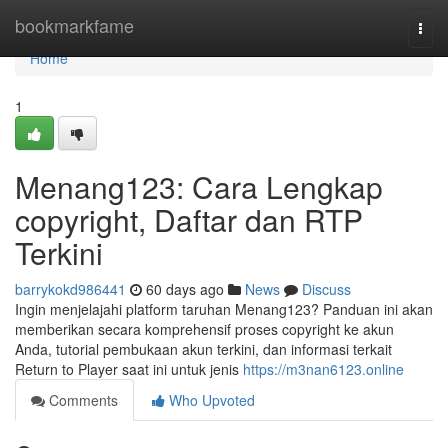
Home
bookmarkfame
Togg
navi
Home
1
Menang123: Cara Lengkap
copyright, Daftar dan RTP
Terkini
barrykokd986441
60 days ago
News
Discuss
Ingin menjelajahi platform taruhan Menang123? Panduan ini akan
memberikan secara komprehensif proses copyright ke akun
Anda, tutorial pembukaan akun terkini, dan informasi terkait
Return to Player saat ini untuk jenis
https://m3nan6123.online
Comments
Who Upvoted