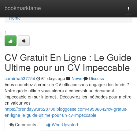
Home
bookmarkfame
Togg
navi
Home
1
CV Gratuit En Ligne : Le Guide
Ultime pour un CV Impeccable
carairha537754
61 days ago
News
Discuss
Vous cherchez à créer un CV efficace sans engager des fonds ?
Notre guide ultime vous aidera à concevoir un document
impeccable en sur internet . Découvrez les méthodes pour mettre
en valeur vos
https://brendaywur528730.bloggosite.com/49586642/cv-gratuit-
en-ligne-le-guide-ultime-pour-un-cv-impeccable
Comments
Who Upvoted