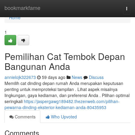
Home
bookmarkfame
Togg
navi
Home
1
Pemilihan Cat Tembok Depan
Bangunan Anda
annielojk322673
59 days ago
News
Discuss
Memilih cat dinding depan rumah Anda merupakan keputusan
penting untuk memproteksi tampilan . Lihat aspek misalnya
lingkungan, gaya kediaman, dan preferensi Anda . Pilihan optimal
seringkali
https://jaspergawg189482.thezenweb.com/pilihan-
pewarna-dinding-eksterior-kediaman-anda-80435953
Comments
Who Upvoted
Comments