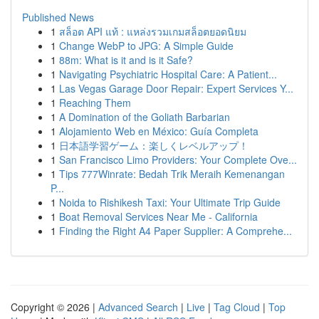
Published News
1
สล็อต API แท้ : แหล่งรวมเกมสล็อตยอดนิยม
1
Change WebP to JPG: A Simple Guide
1
88m: What is it and is it Safe?
1
Navigating Psychiatric Hospital Care: A Patient...
1
Las Vegas Garage Door Repair: Expert Services Y...
1
Reaching Them
1
A Domination of the Goliath Barbarian
1
Alojamiento Web en México: Guía Completa
1
日本語学習ゲーム：楽しくレベルアップ！
1
San Francisco Limo Providers: Your Complete Ove...
1
Tips 777Winrate: Bedah Trik Meraih Kemenangan
P...
1
Noida to Rishikesh Taxi: Your Ultimate Trip Guide
1
Boat Removal Services Near Me - California
1
Finding the Right A4 Paper Supplier: A Comprehe...
Copyright © 2026 |
Advanced Search
|
Live
|
Tag Cloud
|
Top