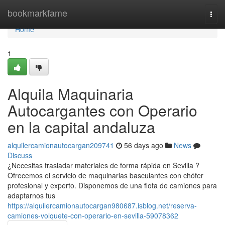
Home
bookmarkfame
Togg
navi
Home
1
Alquila Maquinaria
Autocargantes con Operario
en la capital andaluza
alquilercamionautocargan209741
56 days ago
News
Discuss
¿Necesitas trasladar materiales de forma rápida en Sevilla ?
Ofrecemos el servicio de maquinarias basculantes con chófer
profesional y experto. Disponemos de una flota de camiones para
adaptarnos tus
https://alquilercamionautocargan980687.isblog.net/reserva-
camiones-volquete-con-operario-en-sevilla-59078362