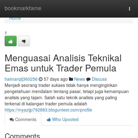
Home
bookmarkfame
Togg
navi
Home
1
Menguasai Analisis Teknikal
Emas untuk Trader Pemula
haimarqtj360256
57 days ago
News
Discuss
Menjadi seorang trader sukses tidak hanya menginginkan
pengetahuan mendalam tentang pasar, tetapi juga kemampuan
analisis yang tajam. Salah satu teknik analisis yang paling
terkenal di kalangan trader pemula adalah
https://myazijp792883.blogunteer.com/profile
Comments
Who Upvoted
Comments