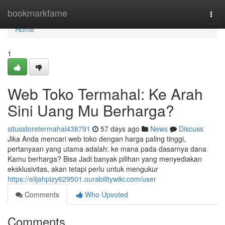
Home
bookmarkfame
Togg
navi
Home
1
Web Toko Termahal: Ke Arah
Sini Uang Mu Berharga?
situsstoretermahal438791
57 days ago
News
Discuss
Jika Anda mencari web toko dengan harga paling tinggi,
pertanyaan yang utama adalah: ke mana pada dasarnya dana
Kamu berharga? Bisa Jadi banyak pilihan yang menyediakan
eksklusivitas, akan tetapi perlu untuk mengukur
https://elijahpizy629501.ourabilitywiki.com/user
Comments
Who Upvoted
Comments