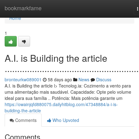
Home
bookmarkfame
n
Home
1
A.I. is Building the article
......................................................
bronteurkw089001
58 days ago
News
Discuss
A.I. is Building the article l> Tecnolog.ia: Cozimento a vento para
uma alimentação mais saudável. Capacidade: Opte pelo volume
ideal para sua família .. Potência: Mais potência garante um
https://owainjqfd880075.dailyhitblog.com/47348884/a-i-is-
building-the-article
Comments
Who Upvoted
Comments