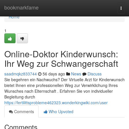
Home
bookmarkfame
Togg
navi
Home
1
Online-Doktor Kinderwunsch:
Ihr Weg zur Schwangerschaft
saadmqkz833744
56 days ago
News
Discuss
Sie begehren ein Nachwuchs? Der Virtuelle Arzt für Kinderwunsch
bietet Ihnen eine professionellen Weg zur Verwirklichung Ihres
Wunsches nach Elternschaft . Erfahren Sie von individueller
Begleitung durch
https://fertilittsprobleme462323.wonderkingwiki.com/user
Comments
Who Upvoted
Comments