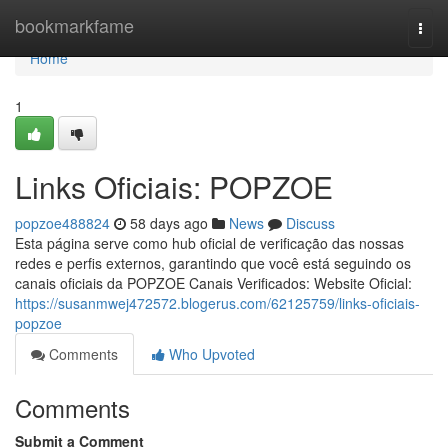
Home
bookmarkfame
Togg
navi
Home
1
Links Oficiais: POPZOE
popzoe488824
58 days ago
News
Discuss
Esta página serve como hub oficial de verificação das nossas
redes e perfis externos, garantindo que você está seguindo os
canais oficiais da POPZOE Canais Verificados: Website Oficial:
https://susanmwej472572.blogerus.com/62125759/links-oficiais-
popzoe
Comments
Who Upvoted
Comments
Submit a Comment