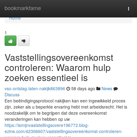
Home
bookmarkfame
Togg
navi
Home
1
Vaststellingsovereenkomst
controleren: Waarom hulp
zoeken essentieel is
vso-ontslag-laten-nakijk863896
58 days ago
News
Discuss
Een beëindigingsprotocol nakijken kan een ingewikkeld proces
zijn, zeker als u beperkte ervaring hebt met arbeidsrecht. Het is
noodzakelijk om te begrijpen dat deze overeenkomst
veranderingen kan hebben op uw
https://ismijnvaststellingsovere196772.blog-
ezine.com/42306607/vaststellingsovereenkomst-controleren-