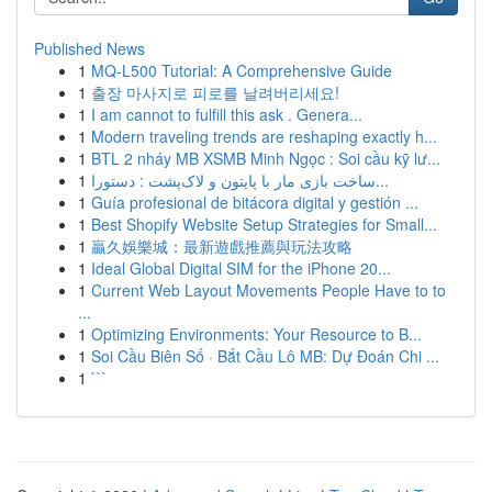
Published News
1
MQ-L500 Tutorial: A Comprehensive Guide
1
출장 마사지로 피로를 날려버리세요!
1
I am cannot to fulfill this ask . Genera...
1
Modern traveling trends are reshaping exactly h...
1
BTL 2 nháy MB XSMB Minh Ngọc : Soi cầu kỹ lư...
1
ساخت بازی مار با پایتون و لاک‌پشت : دستورا...
1
Guía profesional de bitácora digital y gestión ...
1
Best Shopify Website Setup Strategies for Small...
1
贏久娛樂城：最新遊戲推薦與玩法攻略
1
Ideal Global Digital SIM for the iPhone 20...
1
Current Web Layout Movements People Have to to
...
1
Optimizing Environments: Your Resource to B...
1
Soi Cầu Biên Số · Bắt Cầu Lô MB: Dự Đoán Chi ...
1
```