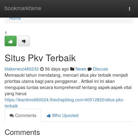
Home
bookmarkfame
Togg
navi
Home
1
Situs Pkv Terbaik
blakerwcz480232
56 days ago
News
Discuss
Memasuki tahun mendatang, mencari situs pkv terbaik menjadi
prioritas utama bagi para penggemar . Artikel ini ini akan
mengupas tuntas secara komprehensif tentang aspek-aspek vital
yang harus
https://leardmo660024.thechapblog.com/40512820/situs-pkv-
terbaik
Comments
Who Upvoted
Comments