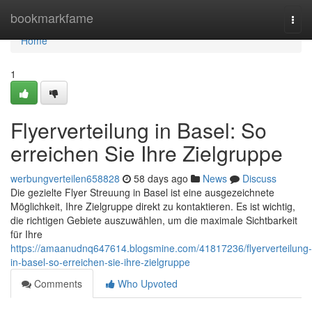
Home
bookmarkfame
Togg
navi
Home
1
Flyerverteilung in Basel: So
erreichen Sie Ihre Zielgruppe
werbungverteilen658828
58 days ago
News
Discuss
Die gezielte Flyer Streuung in Basel ist eine ausgezeichnete
Möglichkeit, Ihre Zielgruppe direkt zu kontaktieren. Es ist wichtig,
die richtigen Gebiete auszuwählen, um die maximale Sichtbarkeit
für Ihre
https://amaanudnq647614.blogsmine.com/41817236/flyerverteilung-
in-basel-so-erreichen-sie-ihre-zielgruppe
Comments
Who Upvoted