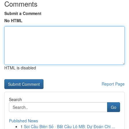
Comments
Submit a Comment
No HTML
HTML is disabled
Report Page
Search
Go
Published News
1
Soi Cầu Biên Số · Bắt Cầu Lô MB: Dự Đoán Chi ...