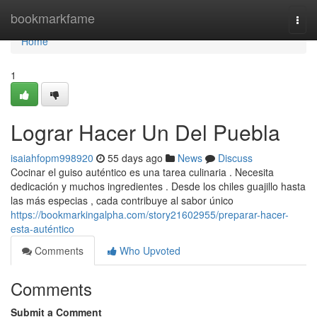
Home
bookmarkfame
Togg
navi
Home
1
Lograr Hacer Un Del Puebla
isaiahfopm998920
55 days ago
News
Discuss
Cocinar el guiso auténtico es una tarea culinaria . Necesita
dedicación y muchos ingredientes . Desde los chiles guajillo hasta
las más especias , cada contribuye al sabor único
https://bookmarkingalpha.com/story21602955/preparar-hacer-
esta-auténtico
Comments
Who Upvoted
Comments
Submit a Comment