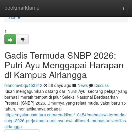
Home
bookmarkfame
Togg
navi
Home
1
Gadis Termuda SNBP 2026:
Putri Ayu Menggapai Harapan
di Kampus Airlangga
blanchevbqq453312
56 days ago
News
Discuss
Kisah mengagumkan datang dari Nursi Ayu, seorang pelajar yang
berhasil meraih tempat di jalur Seleksi Nasional Berdasarkan
Prestasi (SNBP) 2026. Umurnya yang relatif muda, yakni baru 15
tahun, menjadikannya sebagai
https://nyalanusantara.com/read/ilmu/16154/mahasiswi-termuda-
snbp-2026-perjalanan-nursi-ayu-dwi-ullitasari-tembus-universitas-
airlangga