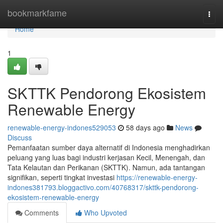
Home
bookmarkfame
Togg
navi
Home
1
SKTTK Pendorong Ekosistem
Renewable Energy
renewable-energy-indones529053
58 days ago
News
Discuss
Pemanfaatan sumber daya alternatif di Indonesia menghadirkan
peluang yang luas bagi industri kerjasan Kecil, Menengah, dan
Tata Kelautan dan Perikanan (SKTTK). Namun, ada tantangan
signifikan, seperti tingkat investasi
https://renewable-energy-
indones381793.bloggactivo.com/40768317/skttk-pendorong-
ekosistem-renewable-energy
Comments
Who Upvoted