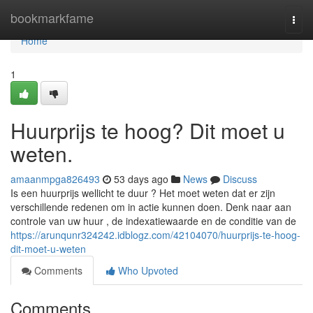
Home
bookmarkfame
Togg
navi
Home
1
Huurprijs te hoog? Dit moet u
weten.
amaanmpga826493
53 days ago
News
Discuss
Is een huurprijs wellicht te duur ? Het moet weten dat er zijn
verschillende redenen om in actie kunnen doen. Denk naar aan
controle van uw huur , de indexatiewaarde en de conditie van de
https://arunqunr324242.idblogz.com/42104070/huurprijs-te-hoog-
dit-moet-u-weten
Comments
Who Upvoted
Comments