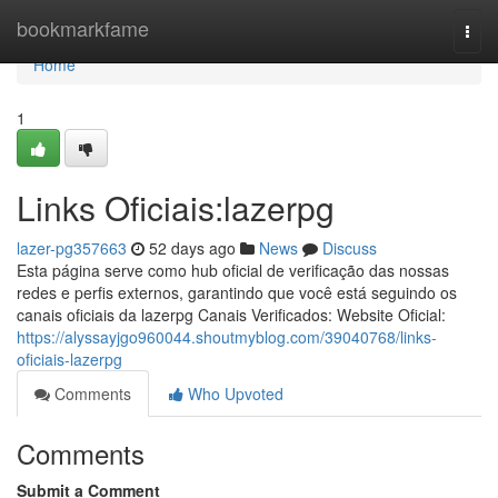
Home
bookmarkfame
Togg
navi
Home
1
Links Oficiais:lazerpg
lazer-pg357663
52 days ago
News
Discuss
Esta página serve como hub oficial de verificação das nossas
redes e perfis externos, garantindo que você está seguindo os
canais oficiais da lazerpg Canais Verificados: Website Oficial:
https://alyssayjgo960044.shoutmyblog.com/39040768/links-
oficiais-lazerpg
Comments
Who Upvoted
Comments
Submit a Comment