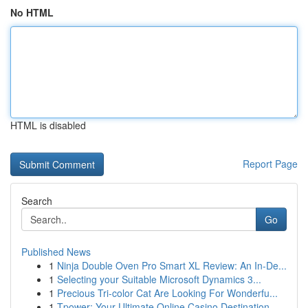
No HTML
HTML is disabled
Report Page
Search
Go
Published News
1
Ninja Double Oven Pro Smart XL Review: An In-De...
1
Selecting your Suitable Microsoft Dynamics 3...
1
Precious Tri-color Cat Are Looking For Wonderfu...
1
Tpower: Your Ultimate Online Casino Destination