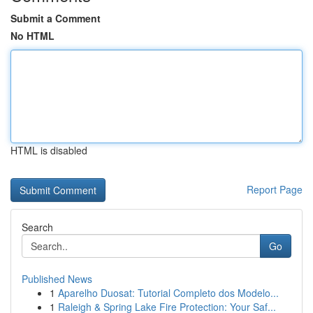
Submit a Comment
No HTML
HTML is disabled
Report Page
Search
Go
Published News
1
Aparelho Duosat: Tutorial Completo dos Modelo...
1
Raleigh & Spring Lake Fire Protection: Your Saf...