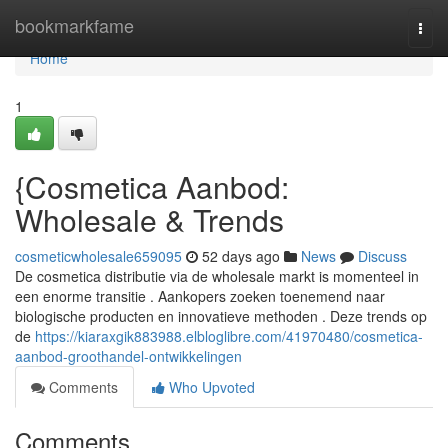
Home
bookmarkfame
Togg
navi
Home
1
{Cosmetica Aanbod:
Wholesale & Trends
cosmeticwholesale659095
52 days ago
News
Discuss
De cosmetica distributie via de wholesale markt is momenteel in
een enorme transitie . Aankopers zoeken toenemend naar
biologische producten en innovatieve methoden . Deze trends op
de
https://kiaraxgik883988.elbloglibre.com/41970480/cosmetica-
aanbod-groothandel-ontwikkelingen
Comments
Who Upvoted
Comments