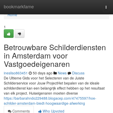
Home
bookmarkfame
Togg
navi
Home
1
Betrouwbare Schilderdiensten
in Amsterdam voor
Vastgoedeigenaren
inesliso863451
50 days ago
News
Discuss
De Ultieme Gids voor het Selecteren van de Juiste
Schilderservice voor Jouw ProjectHet bepalen van de ideale
schilderdienst kan een belangrijk effect hebben op het resultaat
van elk project. Huiseigenaren moeten diverse
https://barbarahndo229488.blogacep.com/47475597/hoe-
schilder-amsterdam-biedt-hoogwaardige-afwerking
Comments
Who Upvoted