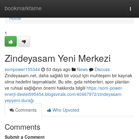
Home
bookmarkfame
Togg
navi
Home
1
Zindeyasam Yeni Merkezi
sompower155344
53 days ago
News
Discuss
Zindeyasam.net, daha sağlıklı bir vücut için muhteşem bir kaynak
olma hedefini taşımaktadır. Bu site, gıda rehberleri, spor planları
ve ruhsal sağlığının önemi hakkında bilgili
https://som-power-
enerji-destei595454.blogsvirals.com/40467972/zindeyasam-
yepyeni-durağı
Comments
Who Upvoted
Comments
Submit a Comment