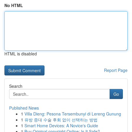
No HTML
HTML is disabled
Report Page
Search
Go
Published News
1
Villa Dieng: Pesona Tersembunyi di Lereng Gunung
1
유방 증대 수술 후회 없이 선택하는 방법
1
Smart Home Devices: A Novice's Guide
1
Buy Original copyright Online: Is It Safe?