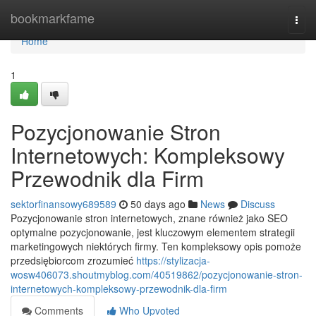
Home
bookmarkfame
Togg
navi
Home
1
Pozycjonowanie Stron
Internetowych: Kompleksowy
Przewodnik dla Firm
sektorfinansowy689589
50 days ago
News
Discuss
Pozycjonowanie stron internetowych, znane również jako SEO
optymalne pozycjonowanie, jest kluczowym elementem strategii
marketingowych niektórych firmy. Ten kompleksowy opis pomoże
przedsiębiorcom zrozumieć
https://stylizacja-
wosw406073.shoutmyblog.com/40519862/pozycjonowanie-stron-
internetowych-kompleksowy-przewodnik-dla-firm
Comments
Who Upvoted