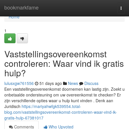
Home
bookmarkfame
Togg
navi
Home
1
Vaststellingsovereenkomst
controleren: Waar vind ik gratis
hulp?
lulusxgw761556
51 days ago
News
Discuss
Een vaststellingsovereenkomst doornemen kan lastig zijn. Zoekt u
onbetaalde ondersteuning om uw overeenkomst te checken? Er
zijn verschillende opties waar u hulp kunt vinden . Denk aan
Juridisch
https://mariyahwfgk539554.total-
blog.com/vaststellingsovereenkomst-controleren-waar-vind-ik-
gratis-hulp-67381017
Comments
Who Upvoted