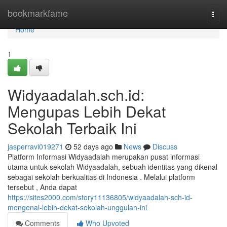
Home
bookmarkfame
Togg
navi
Home
1
Widyaadalah.sch.id:
Mengupas Lebih Dekat
Sekolah Terbaik Ini
jasperravi019271
52 days ago
News
Discuss
Platform Informasi Widyaadalah merupakan pusat informasi
utama untuk sekolah Widyaadalah, sebuah identitas yang dikenal
sebagai sekolah berkualitas di Indonesia . Melalui platform
tersebut , Anda dapat
https://sites2000.com/story11136805/widyaadalah-sch-id-
mengenal-lebih-dekat-sekolah-unggulan-ini
Comments
Who Upvoted